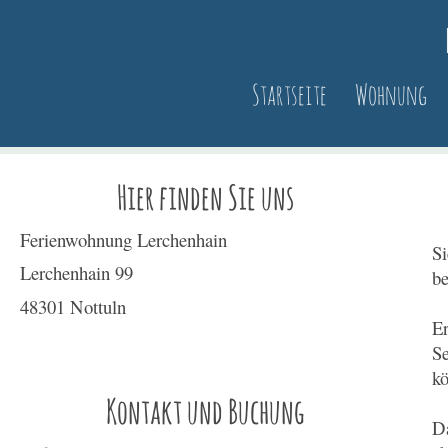
Startseite
Wohnung
Hier finden Sie uns
Ferienwohnung Lerchenhain
Si
Lerchenhain
99
be
48301
Nottuln
Er
Se
kö
Kontakt und Buchung
D