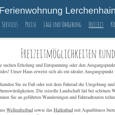
Ferienwohnung Lerchenhai
Services
Preise
Lage und Umgebung
Freizeit
K
Freizeitmöglichkeiten run
e suchen Erholung und Entspannung oder den Ausgangspunkt für
ides! Unser Haus erweist sich als ein idealer Ausgangspunkt
kunden Sie zu Fuß oder mit dem Fahrrad die Umgebung und 
henswürdigkeiten. Die reizolle Landschaft läd bei schönen W
nnen Sie an geführten Wanderungen und Fahrradtouren teiln
ass
Wellenfreibad
sowie das
Hallenbad
mit Aquafittness biet